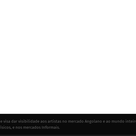
e visa dar visibilidade aos artistas no mercado Angolano e ao mundo inteir
ísicos, e nos mercados Informais.