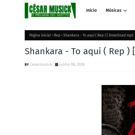
Início
Músicas
Página inicial
Rep
Shankara - To aqui ( Rep ) [ Download mp3
Shankara - To aqui ( Rep 
Cesarmusick
junho 06, 2026