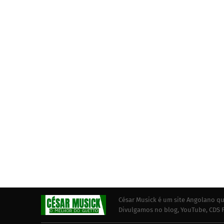
César Musick é um site Angolano qu
Divulgamos no blog, YouTube, CDS F