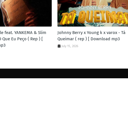
e feat. YANKEMA & Slim
Johnny Berry x Young k x varox - Tá
 Que Eu Peço ( Rep ) [
Queimar ( rep ) [ Download mp3
mp3
July 15, 2026