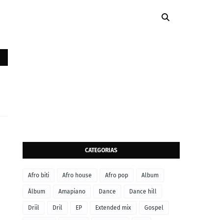
CATEGORIAS
Afro biti
Afro house
Afro pop
Album
Álbum
Amapiano
Dance
Dance hill
Driil
Dril
EP
Extended mix
Gospel