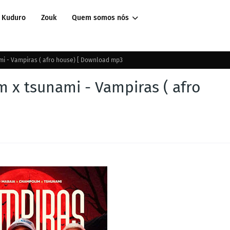
Kuduro
Zouk
Quem somos nós
i - Vampiras ( afro house) [ Download mp3
x tsunami - Vampiras ( afro