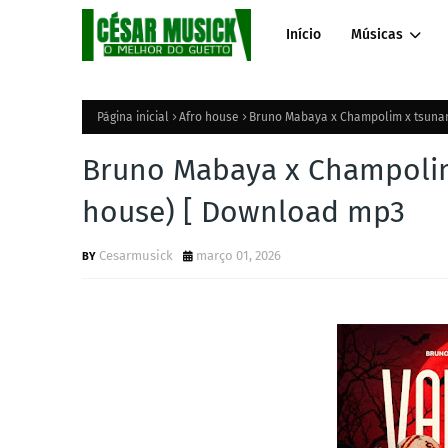
Início
Músicas
Página inicial
Afro house
Bruno Mabaya x Champolim x tsunam
Bruno Mabaya x Champolim 
house) [ Download mp3
Cesarmusick
março 01, 2026