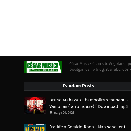
César Musick é um site Angolano qu
Divulgamos no blog, YouTube, CDS F
Random Posts
Bruno Mabaya x Champolim x tsunami -
Vampiras ( afro house) [ Download mp3
março 01, 2026
Fro life x Geraldo Roda - Não sabe ler (