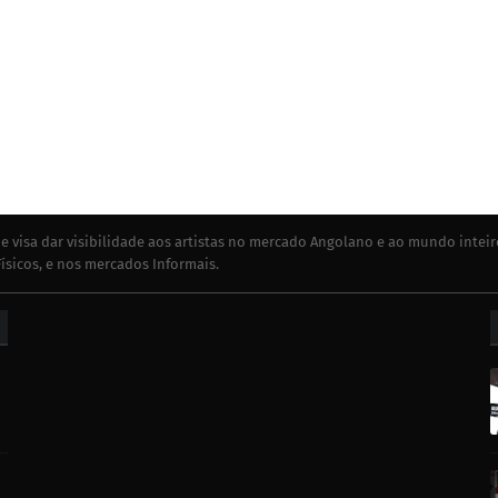
e visa dar visibilidade aos artistas no mercado Angolano e ao mundo inteir
ísicos, e nos mercados Informais.