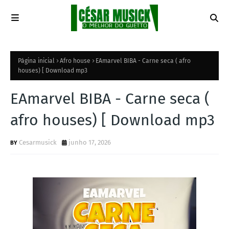
Página inicial
Afro house
EAmarvel BIBA - Carne seca ( afro
houses) [ Download mp3
EAmarvel BIBA - Carne seca (
afro houses) [ Download mp3
Cesarmusick
junho 17, 2026