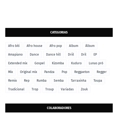
CATEGORIAS
Afro biti
Afro house
Afro pop
Album
Álbum
Amapiano
Dance
Dance hill
Driil
Dril
EP
Extended mix
Gospel
Kizomba
Kuduro
Lunas pró
Mix
Original mix
Pandza
Pop
Reggaeton
Regger
Remix
Rep
Rumba
Semba
Tarraxinha
Toupa
Tradicional
Trop
Troup
Variadas
Zouk
COLABORADORES