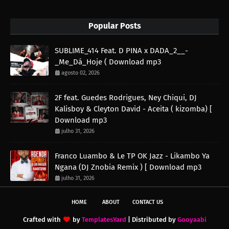
Popular Posts
SUBLIME_414 Feat. D PINA x DADA_2__-
_Me_Dá_Hoje ( Download mp3
agosto 02, 2026
2F feat. Guedes Rodrigues, Ney Chiqui, DJ
Kalisboy & Cleyton David - Aceita ( kizomba) [
Download mp3
julho 31, 2026
Franco Luambo & Le TP OK Jazz - Likambo Ya
Ngana (DJ Znobia Remix ) [ Download mp3
julho 31, 2026
HOME
ABOUT
CONTACT US
Crafted with
by
TemplatesYard
| Distributed by
Gooyaabi