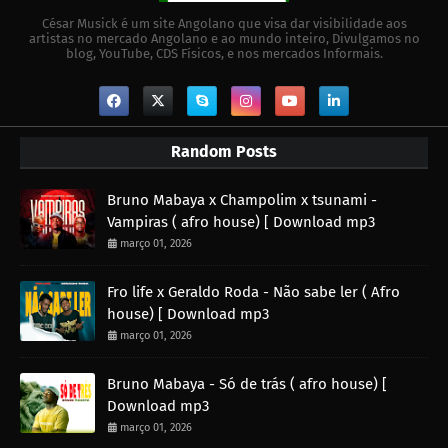
César Musick é um site Angolano que visa dar visibilidade aos
artistas no mercado Angolano e ao mundo inteiro, Divulgamos no
blog, YouTube, CDS Físicos, e nos mercados Informais.
Random Posts
Bruno Mabaya x Champolim x tsunami -
Vampiras ( afro house) [ Download mp3
março 01, 2026
Fro life x Geraldo Roda - Não sabe ler ( Afro
house) [ Download mp3
março 01, 2026
Bruno Mabaya - Só de trás ( afro house) [
Download mp3
março 01, 2026