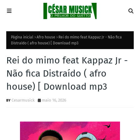
Página inicial
Afro house
Rei do mimo feat Kappaz Jr - Não fica
Distraído ( afro house) [ Download mp3
Rei do mimo feat Kappaz Jr -
Não fica Distraído ( afro
house) [ Download mp3
Cesarmusick
maio 16, 2026