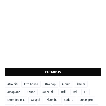
CATEGORIAS
Afro biti
Afro house
Afro pop
Album
Álbum
Amapiano
Dance
Dance hill
Driil
Dril
EP
Extended mix
Gospel
Kizomba
Kuduro
Lunas pró