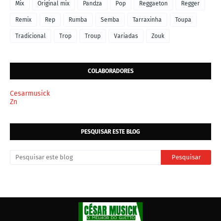
Mix
Original mix
Pandza
Pop
Reggaeton
Regger
Remix
Rep
Rumba
Semba
Tarraxinha
Toupa
Tradicional
Trop
Troup
Variadas
Zouk
COLABORADORES
Cesarmusick
Zn
PESQUISAR ESTE BLOG