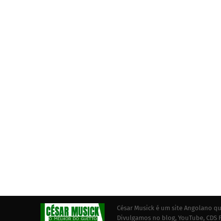
César Musick é um site Angolano qu
Divulgamos no blog, YouTube, CDS F