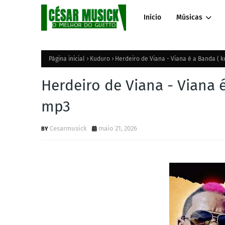
Início
Músicas
Página inicial
Kuduro
Herdeiro de Viana - Viana é a Banda ( 
Herdeiro de Viana - Viana 
mp3
Cesarmusick
maio 21, 2026