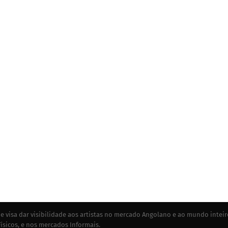
e visa dar visibilidade aos artistas no mercado Angolano e ao mundo inteir
ísicos, e nos mercados Informais.