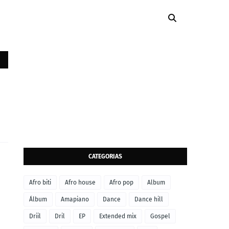
CATEGORIAS
Afro biti
Afro house
Afro pop
Album
Álbum
Amapiano
Dance
Dance hill
Driil
Dril
EP
Extended mix
Gospel