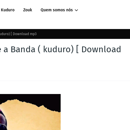
Kuduro
Zouk
Quem somos nós
kuduro) [ Download mp3
é a Banda ( kuduro) [ Download