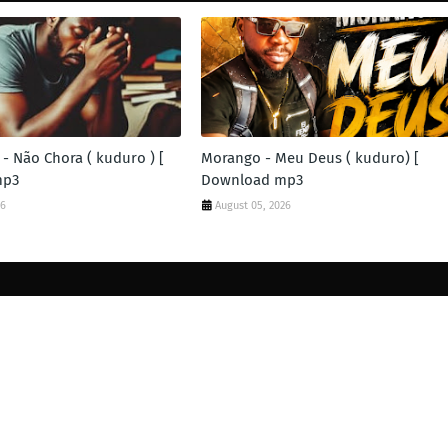
- Não Chora ( kuduro ) [
Morango - Meu Deus ( kuduro) [
mp3
Download mp3
26
August 05, 2026