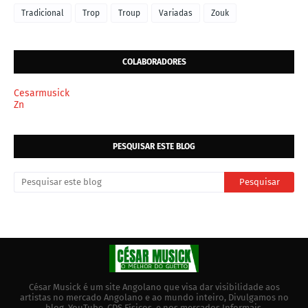
Tradicional
Trop
Troup
Variadas
Zouk
COLABORADORES
Cesarmusick
Zn
PESQUISAR ESTE BLOG
César Musick é um site Angolano que visa dar visibilidade aos
artistas no mercado Angolano e ao mundo inteiro, Divulgamos no
blog, YouTube, CDS Físicos, e nos mercados Informais.