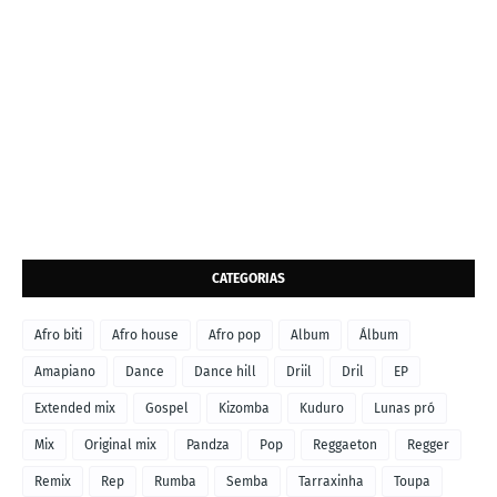
CATEGORIAS
Afro biti
Afro house
Afro pop
Album
Álbum
Amapiano
Dance
Dance hill
Driil
Dril
EP
Extended mix
Gospel
Kizomba
Kuduro
Lunas pró
Mix
Original mix
Pandza
Pop
Reggaeton
Regger
Remix
Rep
Rumba
Semba
Tarraxinha
Toupa