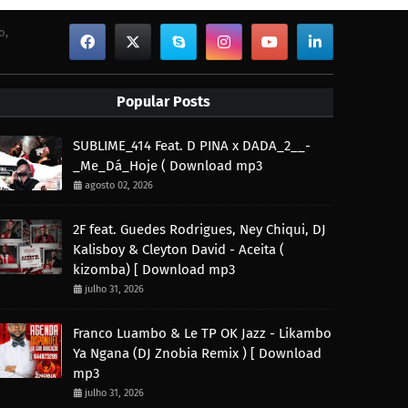
o,
Popular Posts
SUBLIME_414 Feat. D PINA x DADA_2__-
_Me_Dá_Hoje ( Download mp3
agosto 02, 2026
2F feat. Guedes Rodrigues, Ney Chiqui, DJ
Kalisboy & Cleyton David - Aceita (
kizomba) [ Download mp3
julho 31, 2026
Franco Luambo & Le TP OK Jazz - Likambo
Ya Ngana (DJ Znobia Remix ) [ Download
mp3
julho 31, 2026