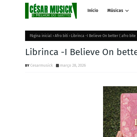
Início
Músicas
Página inicial
Afro biti
Librinca -I Believe On better ( afro bit
Librinca -I Believe On bett
Cesarmusick
março 28, 2026