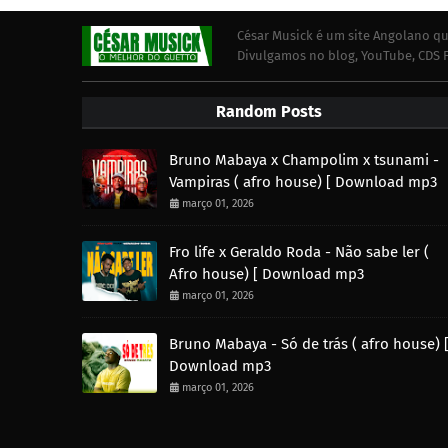
César Musick é um site Angolano qu
Divulgamos no blog, YouTube, CDS F
Random Posts
Bruno Mabaya x Champolim x tsunami -
Vampiras ( afro house) [ Download mp3
março 01, 2026
Fro life x Geraldo Roda - Não sabe ler (
Afro house) [ Download mp3
março 01, 2026
Bruno Mabaya - Só de trás ( afro house) 
Download mp3
março 01, 2026