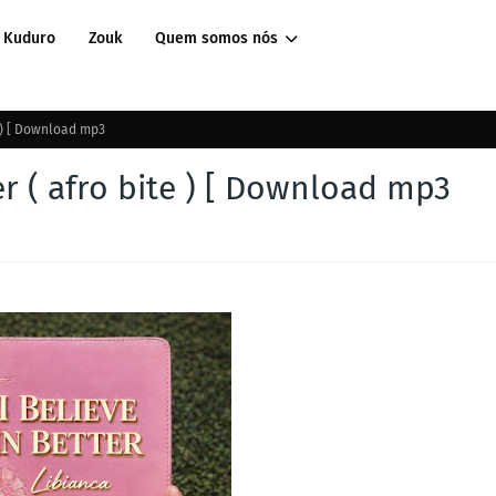
Kuduro
Zouk
Quem somos nós
e ) [ Download mp3
er ( afro bite ) [ Download mp3