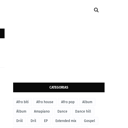
CATEGORIAS
Afro biti
Afro house
Afro pop
Album
Álbum
Amapiano
Dance
Dance hill
Driil
Dril
EP
Extended mix
Gospel