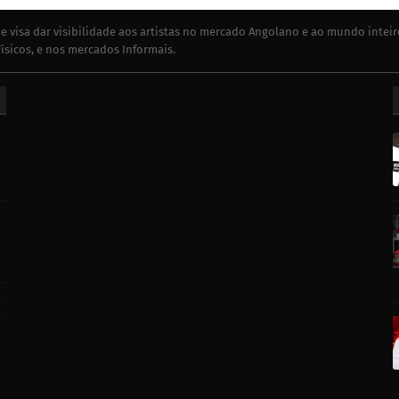
e visa dar visibilidade aos artistas no mercado Angolano e ao mundo inteir
ísicos, e nos mercados Informais.
[