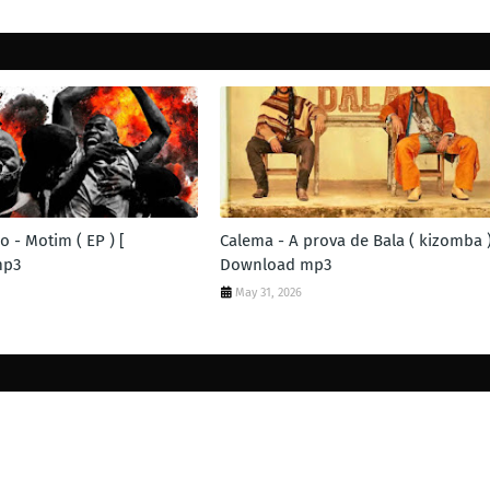
 - Motim ( EP ) [
Calema - A prova de Bala ( kizomba )
mp3
Download mp3
May 31, 2026