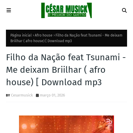
Página inicial
Afro house
Filho da Nação feat Tsunami - Me deixam
Briilhar ( afro house) [ Download mp3
Filho da Nação feat Tsunami -
Me deixam Briilhar ( afro
house) [ Download mp3
Cesarmusick
março 01, 2026