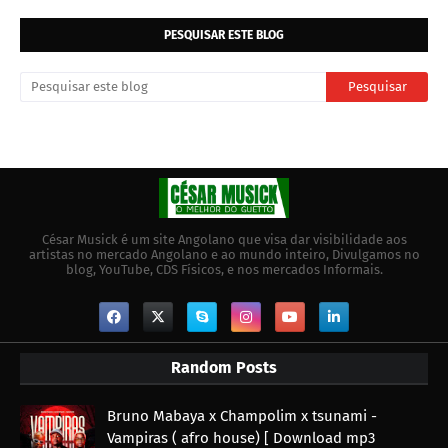
PESQUISAR ESTE BLOG
César Musick é um site Angolano que visa dar visibilidade aos
artistas no mercado Angolano e ao mundo inteiro, Divulgamos no
blog, YouTube, CDS Físicos, e nos mercados Informais.
Random Posts
Bruno Mabaya x Champolim x tsunami -
Vampiras ( afro house) [ Download mp3