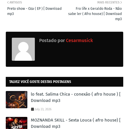
ANTIGOS
MAIS RECENTES
Preto show - Oza ( EP ) [ Download
Fro life x Geraldo Roda - Não
mp3
sabe ler ( Afro house) [ Download
mp3
Postado por
Cesarmusick
TALVEZ VOCÊ GOSTE DESTAS POSTAGENS
lo feat. Salima Chica - conexão ( afro house ) [
Download mp3
July 23, 2026
MOZNANDA SKILL - Sexta Louca ( afro house) [
Download mp3