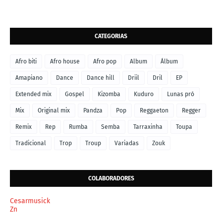
CATEGORIAS
Afro biti
Afro house
Afro pop
Album
Álbum
Amapiano
Dance
Dance hill
Driil
Dril
EP
Extended mix
Gospel
Kizomba
Kuduro
Lunas pró
Mix
Original mix
Pandza
Pop
Reggaeton
Regger
Remix
Rep
Rumba
Semba
Tarraxinha
Toupa
Tradicional
Trop
Troup
Variadas
Zouk
COLABORADORES
Cesarmusick
Zn