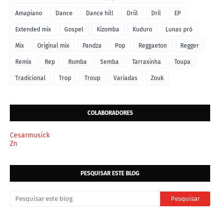
Amapiano
Dance
Dance hill
Driil
Dril
EP
Extended mix
Gospel
Kizomba
Kuduro
Lunas pró
Mix
Original mix
Pandza
Pop
Reggaeton
Regger
Remix
Rep
Rumba
Semba
Tarraxinha
Toupa
Tradicional
Trop
Troup
Variadas
Zouk
COLABORADORES
Cesarmusick
Zn
PESQUISAR ESTE BLOG