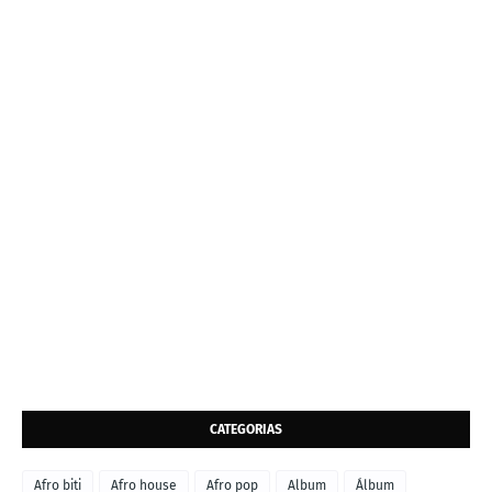
CATEGORIAS
Afro biti
Afro house
Afro pop
Album
Álbum