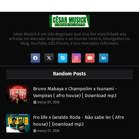
César Musick é um site Angolano que visa dar visibilidade aos
artistas no mercado Angolano e ao mundo inteiro, Divulgamos no
blog, YouTube, CDS Físicos, e nos mercados Informais.
Random Posts
Bruno Mabaya x Champolim x tsunami -
Vampiras ( afro house) [ Download mp3
março 01, 2026
Fro life x Geraldo Roda - Não sabe ler ( Afro
house) [ Download mp3
março 01, 2026