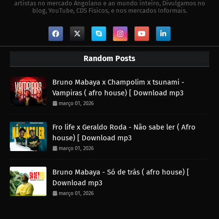
artistas no mercado Angolano e ao mundo inteiro, Divulgamos no
blog, YouTube, CDS Físicos, e nos mercados Informais.
Random Posts
Bruno Mabaya x Champolim x tsunami -
Vampiras ( afro house) [ Download mp3
março 01, 2026
Fro life x Geraldo Roda - Não sabe ler ( Afro
house) [ Download mp3
março 01, 2026
Bruno Mabaya - Só de trás ( afro house) [
Download mp3
março 01, 2026