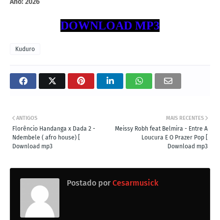
Ano:
2026
DOWNLOAD MP3
Kuduro
ANTIGOS
MAIS RECENTES
Florêncio Handanga x Dada 2 -
Meissy Robh feat Belmira - Entre A
Ndembele ( afro house) [
Loucura E O Prazer Pop [
Download mp3
Download mp3
Postado por
Cesarmusick