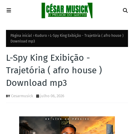
Página inicial
Kuduro
L-Spy King Exibição - Trajetória ( afro house )
Download mp3
L-Spy King Exibição -
Trajetória ( afro house )
Download mp3
Cesarmusick
julho 06, 2026