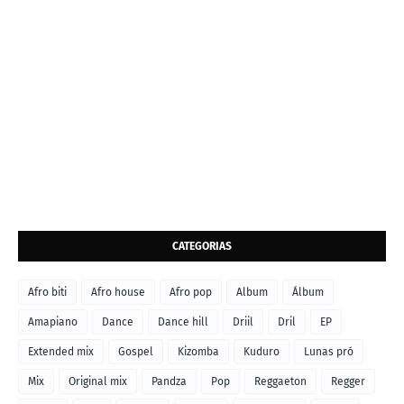
CATEGORIAS
Afro biti
Afro house
Afro pop
Album
Álbum
Amapiano
Dance
Dance hill
Driil
Dril
EP
Extended mix
Gospel
Kizomba
Kuduro
Lunas pró
Mix
Original mix
Pandza
Pop
Reggaeton
Regger