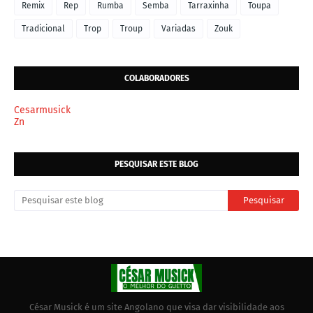
Remix
Rep
Rumba
Semba
Tarraxinha
Toupa
Tradicional
Trop
Troup
Variadas
Zouk
COLABORADORES
Cesarmusick
Zn
PESQUISAR ESTE BLOG
César Musick é um site Angolano que visa dar visibilidade aos