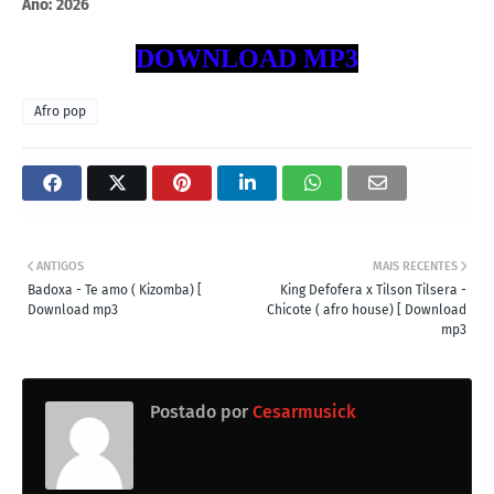
Ano:
2026
DOWNLOAD MP3
Afro pop
ANTIGOS
MAIS RECENTES
Badoxa - Te amo ( Kizomba) [
King Defofera x Tilson Tilsera -
Download mp3
Chicote ( afro house) [ Download
mp3
Postado por
Cesarmusick