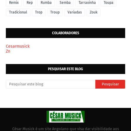
Remix
Rep
Rumba
Semba
Tarraxinha
Toupa
Tradicional
Trop
Troup
Variadas
Zouk
COLABORADORES
Cesarmusick
Zn
PESQUISAR ESTE BLOG
César Musick é um site Angolano que visa dar visibilidade aos