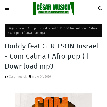
Página inicial
Afro pop
Doddy feat GERILSON Insrael - Com Calma
( Afro pop ) [ Download mp3
Doddy feat GERILSON Insrael
- Com Calma ( Afro pop ) [
Download mp3
Cesarmusick
maio 04, 2026