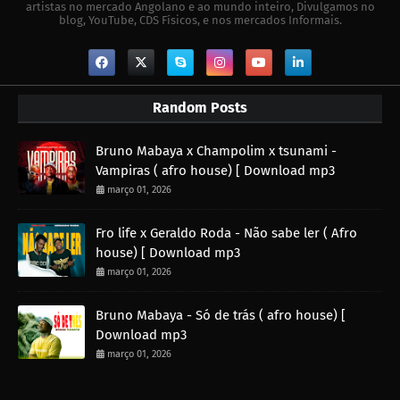
artistas no mercado Angolano e ao mundo inteiro, Divulgamos no
blog, YouTube, CDS Físicos, e nos mercados Informais.
Random Posts
Bruno Mabaya x Champolim x tsunami -
Vampiras ( afro house) [ Download mp3
março 01, 2026
Fro life x Geraldo Roda - Não sabe ler ( Afro
house) [ Download mp3
março 01, 2026
Bruno Mabaya - Só de trás ( afro house) [
Download mp3
março 01, 2026