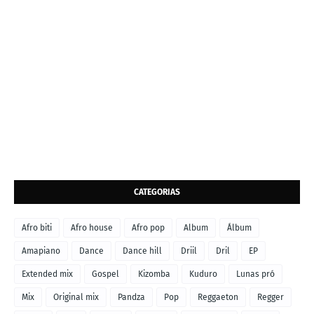
CATEGORIAS
Afro biti
Afro house
Afro pop
Album
Álbum
Amapiano
Dance
Dance hill
Driil
Dril
EP
Extended mix
Gospel
Kizomba
Kuduro
Lunas pró
Mix
Original mix
Pandza
Pop
Reggaeton
Regger